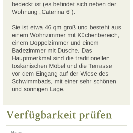
bedeckt ist (es befindet sich neben der
Wohnung „Caterina 6“).
Sie ist etwa 46 qm groß und besteht aus
einem Wohnzimmer mit Küchenbereich,
einem Doppelzimmer und einem
Badezimmer mit Dusche. Das
Hauptmerkmal sind die traditionellen
toskanischen Möbel und die Terrasse
vor dem Eingang auf der Wiese des
Schwimmbads, mit einer sehr schönen
und sonnigen Lage.
V
e
r
f
ü
g
b
a
r
k
e
i
t
p
r
ü
f
e
n