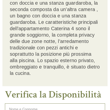
con doccia e una stanza guardaroba, la
seconda composta da un’altra camera ,
un bagno con doccia e una stanza
guardaroba. Le caratteristiche principali
dell’appartamento Caterina 4 sono il
grande soggiorno, la completa privacy
delle due zone notte, l’arredamento
tradizionale con pezzi antichi e
soprattutto la posizione più prossima
alla piscina. Lo spazio esterno privato,
ombreggiato e tranquillo, è situato dietro
la cucina.
V
e
r
i
f
i
c
a
l
a
D
i
s
p
o
n
i
b
i
l
i
t
à