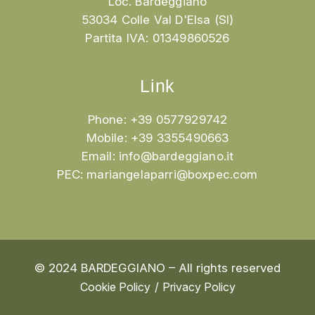
Loc. Bardeggiano
53034 Colle Val D'Elsa (SI)
Partita IVA: 01349860526
Link
Phone: +39 0577929742
Mobile: +39 3355490663
Email:
info@bardeggiano.it
PEC:
mariangelaparri@boxpec.com
© 2024 BARDEGGIANO – All rights reserved
Cookie Policy
Privacy Policy