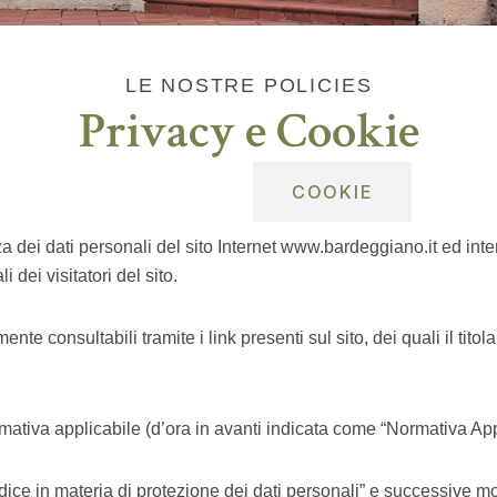
L
E
N
O
S
T
R
E
P
O
L
I
C
I
E
S
Privacy e Cookie
PRIVACY
COOKIE
zza dei dati personali del sito Internet www.bardeggiano.it ed in
 dei visitatori del sito.
ente consultabili tramite i link presenti sul sito, dei quali il tito
normativa applicabile (d’ora in avanti indicata come “Normativa A
ice in materia di protezione dei dati personali” e successive mo