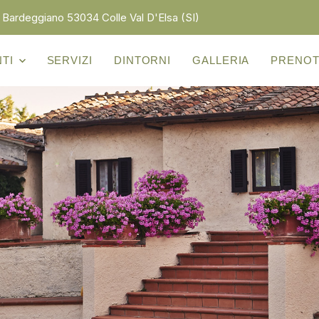
 Bardeggiano 53034 Colle Val D'Elsa (SI)
TI
SERVIZI
DINTORNI
GALLERIA
PRENOT